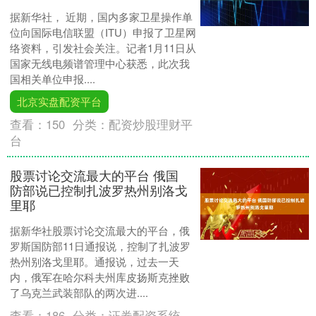
据新华社， 近期，国内多家卫星操作单
位向国际电信联盟（ITU）申报了卫星网
络资料，引发社会关注。记者1月11日从
国家无线电频谱管理中心获悉，此次我
国相关单位申报....
北京实盘配资平台
查看：
150
分类：
配资炒股理财平
台
股票讨论交流最大的平台 俄国
防部说已控制扎波罗热州别洛戈
里耶
据新华社股票讨论交流最大的平台，俄
罗斯国防部11日通报说，控制了扎波罗
热州别洛戈里耶。通报说，过去一天
内，俄军在哈尔科夫州库皮扬斯克挫败
了乌克兰武装部队的两次进....
查看：
186
分类：
证券配资系统