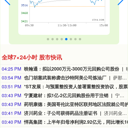
全球7×24小时 股市快讯
04:25 PM
映翰通：拟以2000万元-3000万元回购公司股份
03:54 PM
也门胡塞武装称袭击沙特阿美公司炼油厂
萨那消息：也门胡塞武装9日称，该组织使用无人机对位于沙特阿拉伯吉赞的沙特阿美公司炼油厂发动了“精准打击”。 胡塞武装发言人叶海亚·萨雷亚在声明中说，此次打击是为了回应不久前沙特无人机侵犯也门领空的行为。 沙特阿拉伯能源部9日早些时候在社交媒体上说，位于吉赞的沙特阿美公司炼油厂的一处设施当天凌晨发生火灾。该公司工业安全消防队已将火灾扑灭，事故未造成人员伤亡。(新华社)
03:51 PM
*
03:43 PM
宁夏建材：拟1亿-2亿元回购股份用于注销
宁夏建材公告称，公司拟以集中竞价交易方式回购股份，资金总额不低于1亿元且不超过2亿元，回购价格不超过19.47元/股，回购期限为自股东会审议通过回购方案之日起3个月内。回购股份将用于注销，预计回购数量为513.61万-1027.22万股，占总股本的1.07%-2.15%。本次回购尚需股东会审议，存在未通过、无法实施等风险。
03:43 PM
03:41 PM
济川药业：子公司获得药品注册证书
济川药业(600566)8月9日公告，全资子公司济川药业集团有限公司收到国家药品监督管理局核准签发的小儿通便颗粒《药品注册证书》和美沙拉秦缓释颗粒《药品注册证书》。
03:40 PM