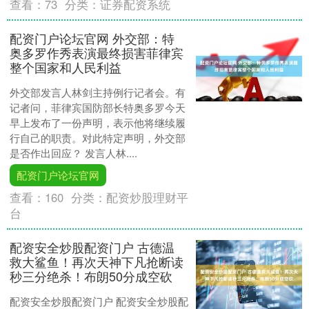
查看：
73
分类：
证券配资系统
配资门户论坛官网 外交部：特
奥多罗作秀表演最终损害菲律宾
整个国家和人民利益
外交部发言人林剑主持例行记者会。有
记者问，菲律宾国防部长特奥多罗今天
早上发布了一份声明，表示他将继续履
行自己的职责。对此特定声明，外交部
是否作出回应？ 发言人林....
配资门户论坛官网
查看：
160
分类：
配资炒股理财平
台
配资安全炒股配资门户 古德温
救大鲨鱼！再次天神下凡抢断读
秒三分绝杀！布朗50分成空砍
配资安全炒股配资门户 配资安全炒股配