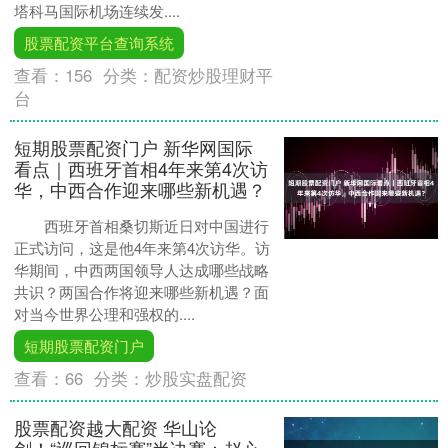
塔科马国际机场连续发....
股票配资平台查询系统
查看：
156
分类：
配资炒股理财平
台
短期股票配资门户 新华网国际
看点｜西班牙首相4年来第4次访
华，中西合作迎来哪些新机遇？
西班牙首相桑切斯近日对中国进行
正式访问，这是他4年来第4次访华。访
华期间，中西两国领导人达成哪些战略
共识？两国合作将迎来哪些新机遇？面
对当今世界公理和强权的....
短期股票配资门户
查看：
66
分类：
炒股实盘配资
股票配资越大配资 华山论
剑！“巡回锦标赛”半决赛：赵心