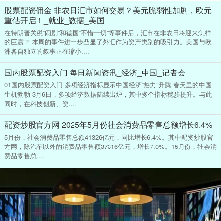
股票配资佣金 非农日汇市如何交易？美元脆弱性加剧，欧元
重估开启！_就业_数据_美国
在特朗普关税“闹剧”和德国“不惜一切”等事件后，汇市在非农日将迎来怎样
的巨震？ 本周的事件进一步凸显了外汇作为资产类别的吸引力。美国与欧
洲各自独立的叙事正在缩小....
国内股票配资入门 每日新闻资讯_经济_中国_记者会
01国内股票配资入门 多项经济指标显示中国经济“热力”升腾 春天里的中国
生机勃勃 3月6日，多项经济数据陆续出炉，其中多个指标稳步提升。与此
同时，在科技创新、资....
配资炒股官方网 2025年5月份社会消费品零售总额增长6.4%
5月份，社会消费品零售总额41326亿元，同比增长6.4%。其中配资炒股官
方网，除汽车以外的消费品零售额37316亿元，增长7.0%。15月份，社会消
费品零售总....