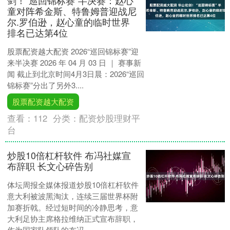
童对阵希金斯、特鲁姆普迎战尼
尔.罗伯逊，赵心童的临时世界
排名已达第4位
股票配资越大配资 2026“巡回锦标赛”迎
来半决赛 2026 年 04 月 03 日 ｜ 赛事新
闻 截止到北京时间4月3日晨：2026“巡回
锦标赛”分出了另外3....
股票配资越大配资
查看：
112
分类：
配资炒股理财平
台
炒股10倍杠杆软件 布冯社媒宣
布辞职 长文心碎告别
体坛周报全媒体报道炒股10倍杠杆软件
意大利被波黑淘汰，连续三届世界杯附
加赛折戟。经过短时间的冷静思考，意
大利足协主席格拉维纳正式宣布辞职，
作为国家队领队的布冯....