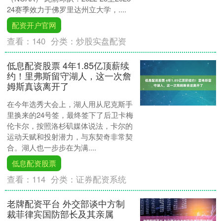
24赛季效力于佛罗里达州立大学，....
配资开户官网
查看：
140
分类：
炒股实盘配资
低息配资股票 4年1.85亿顶薪续
约！里弗斯留守湖人，这一次詹
姆斯真该离开了
在今年选秀大会上，湖人用从尼克斯手
里换来的24号签，最终签下了后卫卡梅
伦卡尔，按照洛杉矶媒体说法，卡尔的
运动天赋和投射潜力，与东契奇非常契
合。湖人也一步步在为满....
低息配资股票
查看：
114
分类：
证券配资系统
老牌配资平台 外交部谈中方制
裁菲律宾国防部长及其亲属