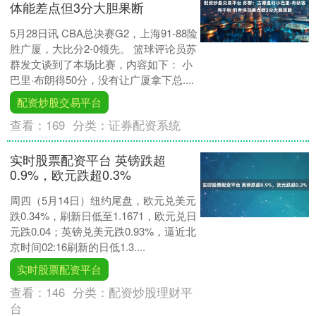
体能差点但3分大胆果断
5月28日讯 CBA总决赛G2，上海91-88险
胜广厦，大比分2-0领先。 篮球评论员苏
群发文谈到了本场比赛，内容如下： 小
巴里·布朗得50分，没有让广厦拿下总....
配资炒股交易平台
查看：
169
分类：
证券配资系统
实时股票配资平台 英镑跌超
0.9%，欧元跌超0.3%
周四（5月14日）纽约尾盘，欧元兑美元
跌0.34%，刷新日低至1.1671，欧元兑日
元跌0.04；英镑兑美元跌0.93%，逼近北
京时间02:16刷新的日低1.3....
实时股票配资平台
查看：
146
分类：
配资炒股理财平
台