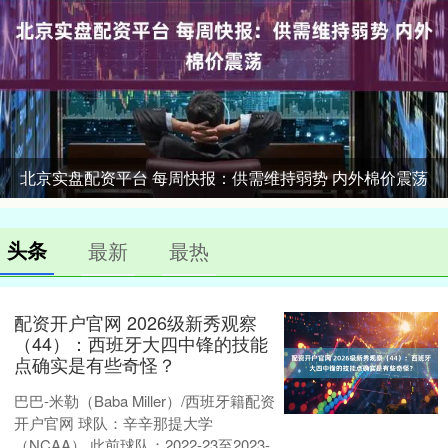
北京实盘配资平台 每周快报：供需维持弱势 内外棉价震荡
头条
最新
最热
配资开户官网 2026级新秀观察
（44）：西班牙大四中锋的技能
点确实是有些奇怪？
巴巴-米勒（Baba Miller）/西班牙籍配资
开户官网 球队：辛辛那提大学
（NCAA） 此前球队：2022-23至2023-