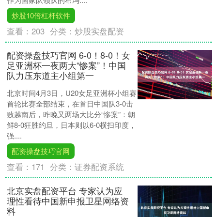
炒股10倍杠杆软件
查看：
203
分类：
炒股实盘配资
配资操盘技巧官网 6-0！8-0！女
足亚洲杯一夜两大“惨案”！中国
队力压东道主小组第一
北京时间4月3日，U20女足亚洲杯小组赛
首轮比赛全部结束，在首日中国队3-0击
败越南后，昨晚又两场大比分“惨案”：朝
鲜8-0狂胜约旦，日本则以6-0横扫印度，
强....
配资操盘技巧官网
查看：
171
分类：
证券配资系统
北京实盘配资平台 专家认为应
理性看待中国新申报卫星网络资
料