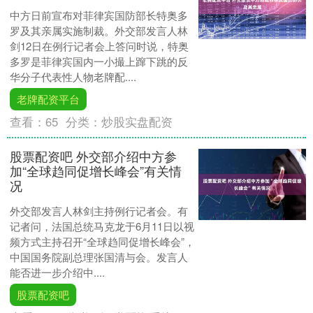
中方日前宣布对菲律宾国防部长特奥多
罗及其亲属实施制裁。外交部发言人林
剑12日在例行记者会上答问时说，特奥
多罗是菲律宾国内一小撮上蹿下跳的反
华分子代表性人物老牌配....
老牌配资平台
查看：
65
分类：
炒股实盘配资
股票配资吧 外交部介绍中方参
加“全球趋同促增长峰会”有关情
况
外交部发言人林剑主持例行记者会。有
记者问，法国总统马克龙于6月11日以视
频方式主持召开“全球趋同促增长峰会”，
中国国务院副总理张国清与会。发言人
能否进一步介绍中....
股票配资吧