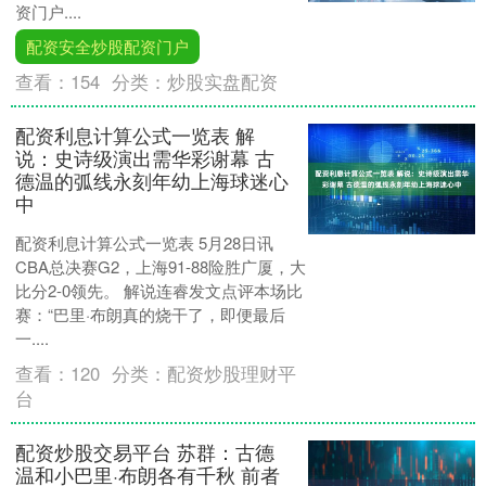
资门户....
配资安全炒股配资门户
查看：
154
分类：
炒股实盘配资
配资利息计算公式一览表 解
说：史诗级演出需华彩谢幕 古
德温的弧线永刻年幼上海球迷心
中
配资利息计算公式一览表 5月28日讯
CBA总决赛G2，上海91-88险胜广厦，大
比分2-0领先。 解说连睿发文点评本场比
赛：“巴里·布朗真的烧干了，即便最后
一....
查看：
120
分类：
配资炒股理财平
台
配资炒股交易平台 苏群：古德
温和小巴里·布朗各有千秋 前者