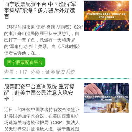
西宁股票配资平台 中国渔船“军
事集结”东海？多方驳斥外媒谎
言
【环球时报报道 记者 樊巍 胡雨薇】62岁
的浙江舟山渔民陈雁平从来没想到，自
己打了一辈子鱼，竟然有一天和所谓
的“军事行动”扯上关系。当《环球时报》
记者告诉他，在....
西宁股票配资平台
查看：
117
分类：
证券配资系统
股票配资平台查询系统 重要提
醒：赴美中国公民注意入境安
全！
近日，约20位中国学者持有效合法签证
赴美国参加学术会议，在美国西雅图机
场遭海关与边境保护局（CBP）执法人
员无理盘查并被拒绝入境。鉴于西雅图