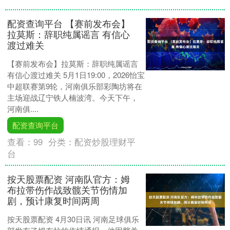
配资查询平台 【赛前发布会】
拉莫斯：辞职纯属谣言 有信心
渡过难关
【赛前发布会】拉莫斯：辞职纯属谣言
有信心渡过难关 5月1日19:00，2026怡宝
中超联赛第9轮，河南俱乐部彩陶坊将在
主场迎战辽宁铁人楠波湾。今天下午，
河南俱....
配资查询平台
查看：
99
分类：
配资炒股理财平
台
按天股票配资 河南队官方：姆
布拉带伤作战致髋关节伤情加
剧，预计康复时间两周
按天股票配资 4月30日讯 河南足球俱乐