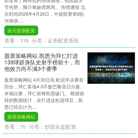
部发布了姆布拉的伤情通报，他因髋关
节伤势，预计将缺席两周。 伤情通报 北
京时间2026年4月26日，中超联赛第8轮
河南俱....
按天股票配资
查看：
118
分类：
证券配资系统
股票策略网站 凯恩为拜仁打进
139球跻身队史射手榜前十，而
他效力尚不满3个赛季
股票策略网站 4月30日讯 欧冠半决赛首
回合，拜仁客场4-5不敌巴黎圣日尔曼。
本场比赛，拜仁前锋凯恩破门。 根据德
转的数据统计，在打进这粒进球后，凯
恩已经总计为....
股票策略网站
查看：
70
分类：
炒股实盘配资