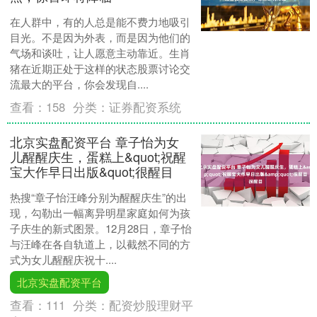
在人群中，有的人总是能不费力地吸引
目光。不是因为外表，而是因为他们的
气场和谈吐，让人愿意主动靠近。生肖
猪在近期正处于这样的状态股票讨论交
流最大的平台，你会发现自....
查看：
158
分类：
证券配资系统
北京实盘配资平台 章子怡为女
儿醒醒庆生，蛋糕上&quot;祝醒
宝大作早日出版&quot;很醒目
热搜“章子怡汪峰分别为醒醒庆生”的出
现，勾勒出一幅离异明星家庭如何为孩
子庆生的新式图景。12月28日，章子怡
与汪峰在各自轨道上，以截然不同的方
式为女儿醒醒庆祝十....
北京实盘配资平台
查看：
111
分类：
配资炒股理财平